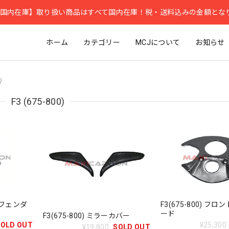
国内在庫】取り扱い商品はすべて国内在庫！税・送料込みの金額とな
ホーム
カテゴリー
MCJについて
お知らせ
)
F3 (675-800)
ントフェンダ
F3(675-800) フ
ード
F3(675-800) ミラーカバー
SOLD OUT
¥25,300
¥19,800
SOLD OUT